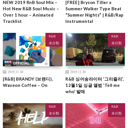
NEW 2019 RnB Soul Mix –
[FREE] Bryson Tiller x
Hot New R&B Soul Music –
Summer Walker Type Beat
Over 1 hour – Animated
“Summer Nights” | R&B/Rap
Tracklist
Instrumental
R&B
R&B
未分類
未分類
2019.11.30
2019.11.30
[R&B] BRANDY (브랜디),
R&B 싱어송라이터 ‘그리즐리’,
Waveon Coffee – On
12월1일 싱글 앨범 ‘Tell me
who’ 발매
R&B
R&B
未分類
未分類