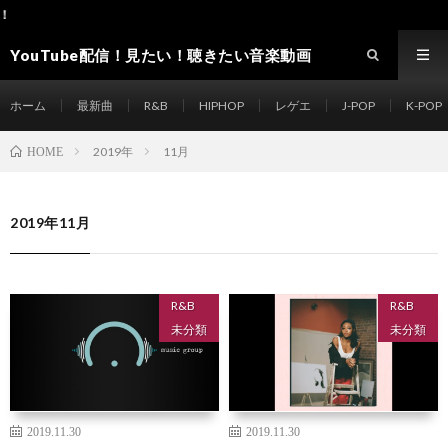
ようこそ！Musi
YouTube配信！見たい！聴きたい音楽動画
site Music-ch
ホーム
最新曲
R&B
HIPHOP
レゲエ
J-POP
K-POP
2019年
11月
HOME
2019年11月
R&B
R&B
未分類
未分類
2019.11.30
2019.11.30