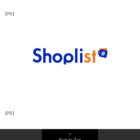
【PR】
【PR】