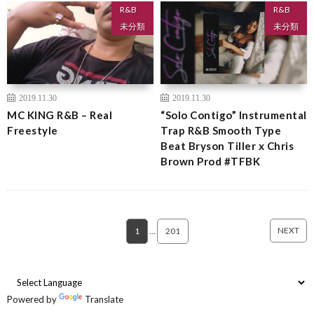
R&B
R&B
未分類
未分類
2019.11.30
2019.11.30
MC KING R&B – Real
“Solo Contigo” Instrumental
Freestyle
Trap R&B Smooth Type
Beat Bryson Tiller x Chris
Brown Prod #TFBK
NEXT
1
…
201
Powered by
Translate