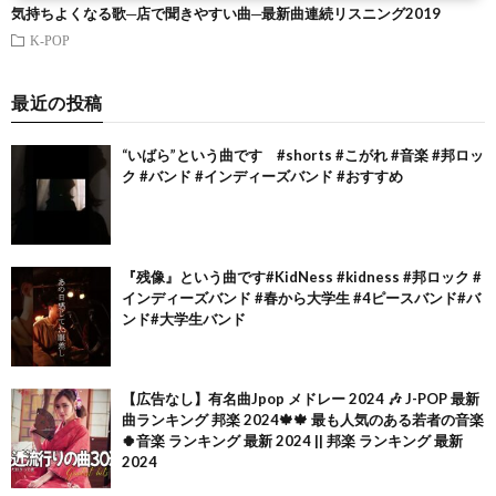
気持ちよくなる歌─店で聞きやすい曲─最新曲連続リスニング2019
K-POP
最近の投稿
“いばら”という曲です #shorts #こがれ #音楽 #邦ロッ
ク #バンド #インディーズバンド #おすすめ
『残像』という曲です#KidNess #kidness #邦ロック #
インディーズバンド #春から大学生 #4ピースバンド#バ
ンド#大学生バンド
【広告なし】有名曲Jpop メドレー 2024 🎶 J-POP 最新
曲ランキング 邦楽 2024🍁🍁 最も人気のある若者の音楽
🍀音楽 ランキング 最新 2024 || 邦楽 ランキング 最新
2024