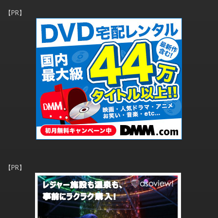
【PR】
【PR】