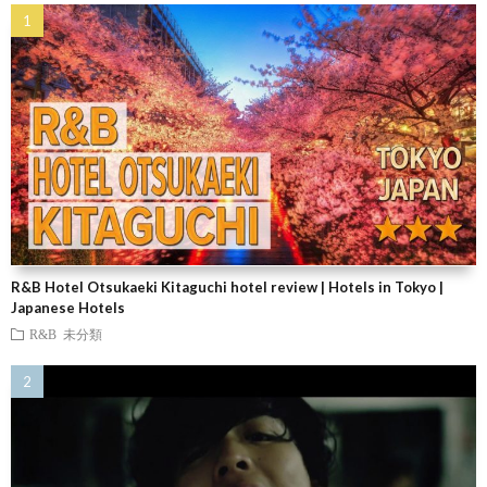
R&B Hotel Otsukaeki Kitaguchi hotel review | Hotels in Tokyo |
Japanese Hotels
R&B
未分類