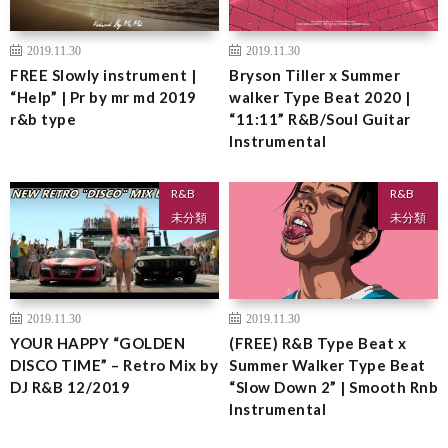
2019.11.30
2019.11.30
FREE Slowly instrument |
Bryson Tiller x Summer
“Help” | Pr by mr md 2019
walker Type Beat 2020 |
r&b type
“11:11” R&B/Soul Guitar
Instrumental
R&B
R&B
未分類
未分類
2019.11.30
2019.11.30
YOUR HAPPY “GOLDEN
(FREE) R&B Type Beat x
DISCO TIME” – Retro Mix by
Summer Walker Type Beat
DJ R&B 12/2019
“Slow Down 2” | Smooth Rnb
Instrumental