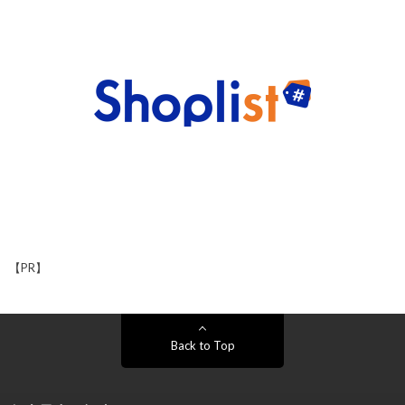
【PR】
Back to Top