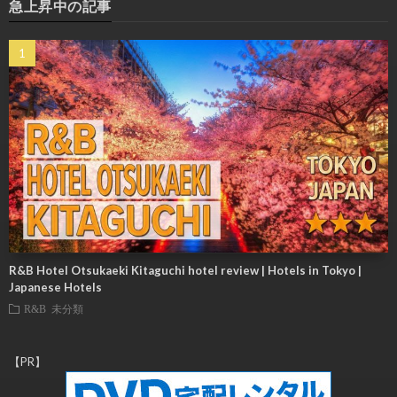
急上昇中の記事
R&B Hotel Otsukaeki Kitaguchi hotel review | Hotels in Tokyo |
Japanese Hotels
R&B
未分類
【PR】