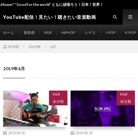
od for the world” ともに頑張ろう！日本！世界！
YouTube配信！見たい！聴きたい音楽動画
site Music-ch
ホーム
最新曲
R&B
HIPHOP
レゲエ
J-POP
K-POP
2019年
6月
HOME
2019年6月
R&B
R&B
未分類
未分類
2019.06.30
2019.06.30