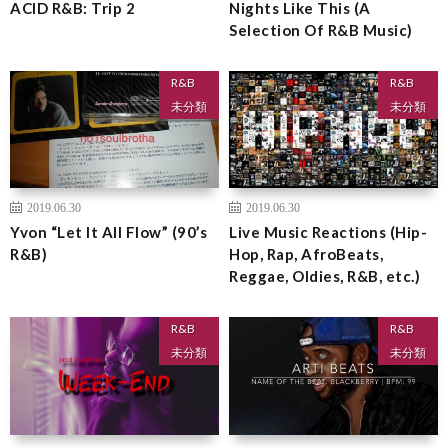
ACID R&B: Trip 2
Nights Like This (A
Selection Of R&B Music)
R&B
R&B
未分類
未分類
2019.06.30
2019.06.30
Yvon “Let It All Flow” (90’s
Live Music Reactions (Hip-
R&B)
Hop, Rap, AfroBeats,
Reggae, Oldies, R&B, etc.)
R&B
R&B
未分類
未分類