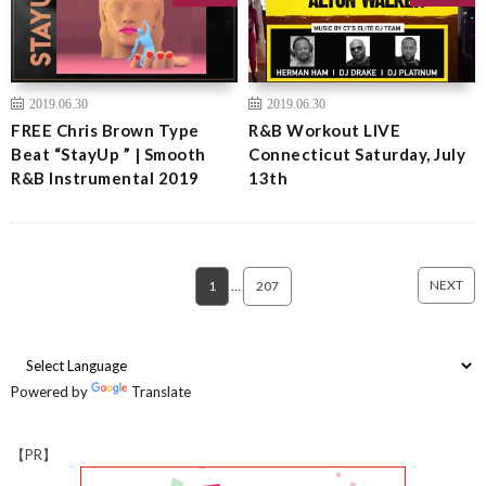
2019.06.30
2019.06.30
FREE Chris Brown Type
R&B Workout LIVE
Beat “StayUp ” | Smooth
Connecticut Saturday, July
R&B Instrumental 2019
13th
NEXT
1
…
207
Powered by
Translate
【PR】