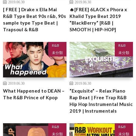
2019.06.30
2019.06.30
[ FREE ] Drake x Ella Mai
🔥[FREE] 6LACK x Phora x
R&B Type Beat 90s r&b, 90s
Khalid Type Beat 2019
sample type Type Beat |
“BlackBerry” [R&B |
Trapsoul & R&B
SMOOTH | HIP-HOP]
R&B
R&B
未分類
未分類
2019.06.30
2019.06.30
What Happened to DEAN –
“Exquisite” – Relax Piano
The R&B Prince of Kpop
Rap Beat | Free Trap R&B
Hip Hop Instrumental Music
2019 | Instrumentals
R&B
R&B
未分類
未分類